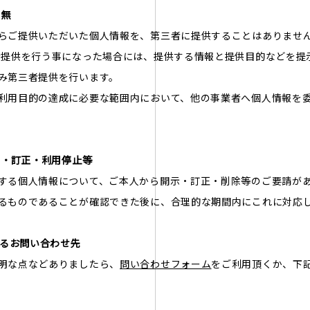
有無
らご提供いただいた個人情報を、第三者に提供することはありませ
者提供を行う事になった場合には、提供する情報と提供目的などを提
み第三者提供を行います。
利用目的の達成に必要な範囲内において、他の事業者へ個人情報を
示・訂正・利用停止等
する個人情報について、ご本人から開示・訂正・削除等のご要請が
るものであることが確認できた後に、合理的な期間内にこれに対応
するお問い合わせ先
明な点などありましたら、
問い合わせフォーム
をご利用頂くか、下